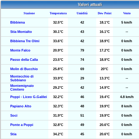
Valori attuali
Stazione
Temperatura
Umidità
Dew Point
Vento
Bibbiena
32.5°C
42
18.1°C
5 km/h
Stia Montalto
30.1°C
43
16.1°C
--
Bibbiena Tre Olmi
33.6°C
42
18.9°C
0 km/h
Monte Falco
20.9°C
79
17.2°C
0 km/h
Passo della Calla
23.5°C
74
18.9°C
0 km/h
Molin di Bucchio
25.8°C
69
20°C
0 km/h
Montecchio di
33.9°C
29
13.3°C
--
Subbiano
Montemignaio
29.2°C
42
14.9°C
--
Cimitero
Poppi - Liceo G.Galilei
32.2°C
46
19.4°C
4.8 km/h
Papiano Alto
32.3°C
48
19.9°C
8 km/h
Soci
31.9°C
51
19.9°C
0 km/h
Ponte a Poppi
32.8°C
49
20.6°C
0 km/h
Stia
34.2°C
45
20.6°C
0 km/h