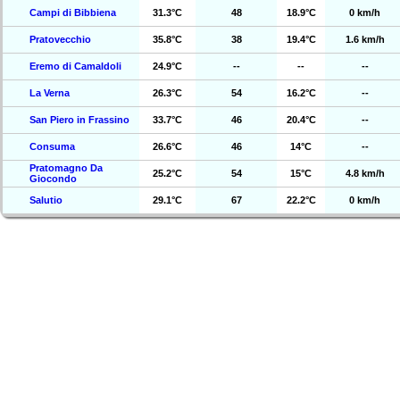
Campi di Bibbiena
31.3°C
48
18.9°C
0 km/h
Pratovecchio
35.8°C
38
19.4°C
1.6 km/h
Eremo di Camaldoli
24.9°C
--
--
--
La Verna
26.3°C
54
16.2°C
--
San Piero in Frassino
33.7°C
46
20.4°C
--
Consuma
26.6°C
46
14°C
--
Pratomagno Da
25.2°C
54
15°C
4.8 km/h
Giocondo
Salutio
29.1°C
67
22.2°C
0 km/h